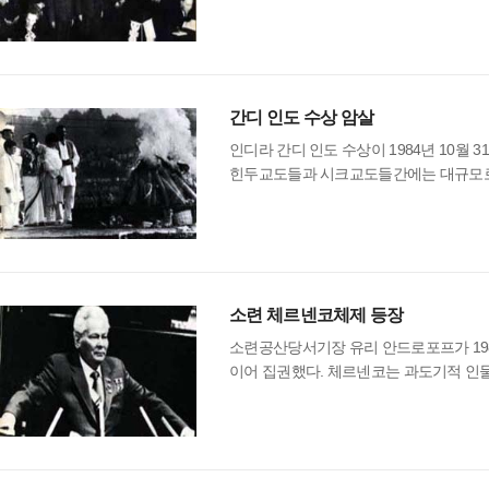
간디 인도 수상 암살
인디라 간디 인도 수상이 1984년 10월 
힌두교도들과 시크교도들간에는 대규모로
소련 체르넨코체제 등장
소련공산당서기장 유리 안드로포프가 198
이어 집권했다. 체르넨코는 과도기적 인