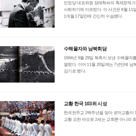
민정당 대표위원 정래혁씨의 축재문제가
사퇴하기에 이르렀다. 이 사건은 8월 1
1개월 17일만에 간신히 수습됐다.
수해물자와 남북회담
1984년 9월 29일 북측이 보낸 수해물자
열렸다. 이어 11월 20일에는 7년만에 
갖기로 했다.
교황 한국 103위 시성
한국천주교 2백주년을 맞아 로마교황이 처음
교황 요한 바오로 2세는 교회뿐 아니라 화