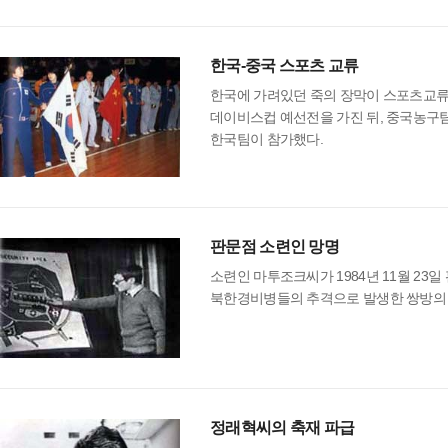
한국-중국 스포츠 교류
한국에 가려있던 죽의 장막이 스포츠교류
데이비스컵 예선전을 가진 뒤, 중국농구
한국팀이 참가했다.
판문점 소련인 망명
소련인 마투조크씨가 1984년 11월 23
북한경비병들의 추격으로 발생한 쌍방의 
정래혁씨의 축재 파급