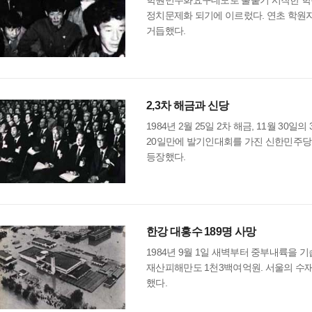
학원민주화요구데모로 불붙기 시작한 학원
정치문제화 되기에 이르렀다. 연초 학원자
거듭했다.
2,3차 해금과 신당
1984년 2월 25일 2차 해금, 11월 30
20일만에 발기인대회를 가진 신한민주당
등장했다.
한강 대홍수 189명 사망
1984년 9월 1일 새벽부터 중부내륙을 기
재산피해만도 1천3백여억원. 서울의 수
했다.