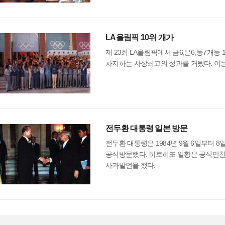
LA올림픽 10위 개가
제 23회 LA올림픽에서 금6,은6,동7개등
차지하는 사상최고의 성과를 거뒀다. 이
전두환 대통령 일본 방문
전두환 대통령은 1984년 9월 6일부터 
공식방문했다. 히로히또 일황은 공식만찬
사과발언을 했다.