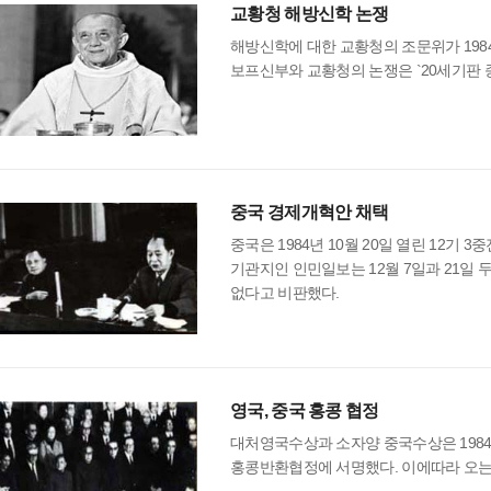
교황청 해방신학 논쟁
해방신학에 대한 교황청의 조문위가 198
보프신부와 교황청의 논쟁은 `20세기판 
중국 경제개혁안 채택
중국은 1984년 10월 20일 열린 12
기관지인 인민일보는 12월 7일과 21일
없다고 비판했다.
영국, 중국 홍콩 협정
대처영국수상과 소자양 중국수상은 1984
홍콩반환협정에 서명했다. 이에따라 오는 9