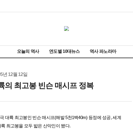
오늘의 역사
연도별 10대뉴스
역사 파노라마
95년 12월 12일
륙의 최고봉 빈슨 매시프 정복
 대륙 최고봉인 빈슨 매시프(해발 5천1백40m) 등정에 성공, 세계
대륙 최고봉을 모두 밟은 산악인이 됐다.