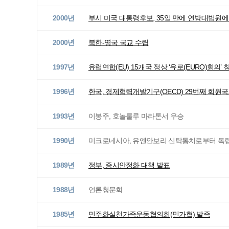
2000년
부시 미국 대통령후보, 35일 만에 연방대법원
2000년
북한-영국 국교 수립
1997년
유럽연합(EU) 15개국 정상 ‘유로(EURO)회의’ 
1996년
한국, 경제협력개발기구(OECD) 29번째 회원
1993년
이봉주, 호놀룰루 마라톤서 우승
1990년
미크로네시아, 유엔안보리 신탁통치로부터 독
1989년
정부, 증시안정화 대책 발표
1988년
언론청문회
1985년
민주화실천가족운동협의회(민가협) 발족