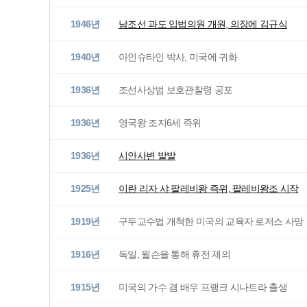
1946년
남조선 과도 입법의원 개원, 의장에 김규식
1940년
아인슈타인 박사, 미국에 귀화
1936년
조선사상범 보호관찰령 공포
1936년
영국왕 조지6세 즉위
1936년
시안사변 발발
1925년
이란 리자 샤 팔레비왕 즉위, 팔레비왕조 시작
1919년
구두교수법 개척한 미국의 교육자 로저스 사망
1916년
독일, 윌슨을 통해 휴전 제의
1915년
미국의 가수 겸 배우 프랭크 시나트라 출생