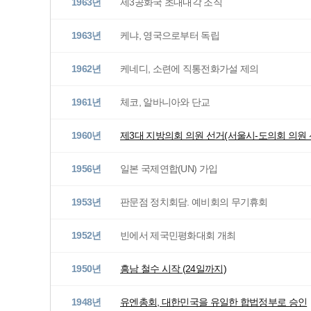
1963년
제3공화국 초대내각 조직
1963년
케냐, 영국으로부터 독립
1962년
케네디, 소련에 직통전화가설 제의
1961년
체코, 알바니아와 단교
1960년
제3대 지방의회 의원 선거(서울시-도의회 의원 
1956년
일본 국제연합(UN) 가입
1953년
판문점 정치회담. 예비회의 무기휴회
1952년
빈에서 제국민평화대회 개최
1950년
흥남 철수 시작 (24일까지)
1948년
유엔총회, 대한민국을 유일한 합법정부로 승인