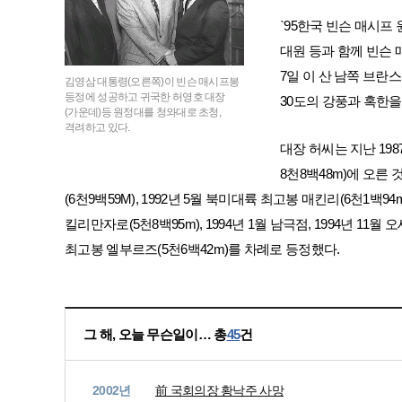
`95한국 빈슨 매시프 
대원 등과 함께 빈슨
7일 이 산 남쪽 브란스
김영삼 대통령(오른쪽)이 빈슨 매시프봉
등정에 성공하고 귀국한 허영호 대장
30도의 강풍과 혹한을
(가운데)등 원정대를 청와대로 초청,
격려하고 있다.
대장 허씨는 지난 19
8천8백48m)에 오른 
(6천9백59M), 1992년 5월 북미대륙 최고봉 매킨리(6천1백9
킬리만자로(5천8백95m), 1994년 1월 남극점, 1994년 11월
최고봉 엘부르즈(5천6백42m)를 차례로 등정했다.
그 해, 오늘 무슨일이… 총
45
건
2002년
前 국회의장 황낙주 사망