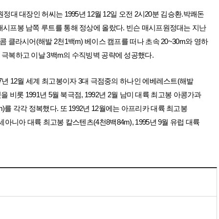
원정대 대장인 허씨는 1995년 12월 12일 오전 2시20분 김승환.박쾌돈
 매시프봉 남쪽 루트를 통해 정상에 올랐다. 빈슨 매시프원정대는 지난
콤 클라시어(해발 2천1백m) 베이스 캠프를 떠나 초속 20~30m와 영하
 극복하고 이날 3백m의 수직빙벽 공략에 성공했다.
87년 12월 세계 최고봉이자 3대 극점중의 하나인 에베레스트(해발
것을 비롯 1991년 5월 북극점, 1992년 2월 남미 대륙 최고봉 아콩가과
4m)를 각각 정복했다. 또 1992년 12월에는 아프리카 대륙 최고봉
 오세아니아 대륙 최고봉 칼스텐츠(4천8백84m), 1995년 9월 유럽 대륙