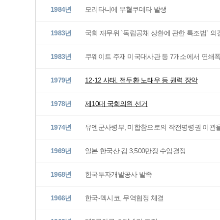
1984년
모리타니에 무혈쿠데타 발생
1983년
국회 재무위 `독립공채 상환에 관한 특조법` 의
1983년
쿠웨이트 주재 미국대사관 등 7개소에서 연쇄
1979년
12·12 사태. 전두환 노태우 등 권력 장악
1978년
제10대 국회의원 선거
1974년
유엔군사령부, 미합참으로의 작전명령권 이관을
1969년
일본 한국산 김 3,500만장 수입결정
1968년
한국투자개발공사 발족
1966년
한국-멕시코, 무역협정 체결