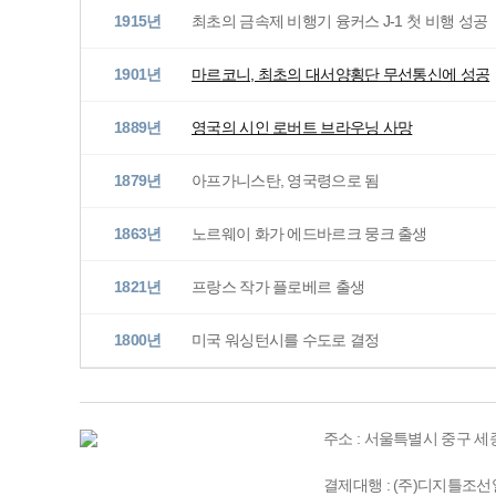
1915년
최초의 금속제 비행기 융커스 J-1 첫 비행 성공
1901년
마르코니, 최초의 대서양횡단 무선통신에 성공
1889년
영국의 시인 로버트 브라우닝 사망
1879년
아프가니스탄, 영국령으로 됨
1863년
노르웨이 화가 에드바르크 뭉크 출생
1821년
프랑스 작가 플로베르 출생
1800년
미국 워싱턴시를 수도로 결정
주소 : 서울특별시 중구 세종대
결제대행 : (주)디지틀조