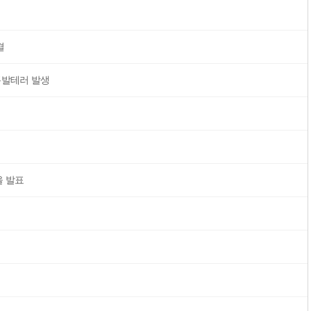
결
폭발테러 발생
 발표