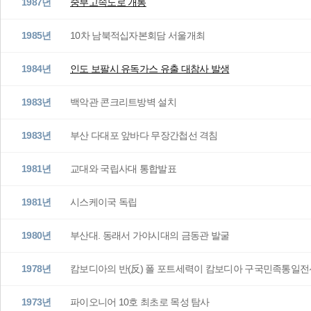
1987년
중부고속도로 개통
1985년
10차 남북적십자본회담 서울개최
1984년
인도 보팔시 유독가스 유출 대참사 발생
1983년
백악관 콘크리트방벽 설치
1983년
부산 다대포 앞바다 무장간첩선 격침
1981년
교대와 국립사대 통합발표
1981년
시스케이국 독립
1980년
부산대. 동래서 가야시대의 금동관 발굴
1978년
캄보디아의 반(反) 폴 포트세력이 캄보디아 구국민족통일전
1973년
파이오니어 10호 최초로 목성 탐사