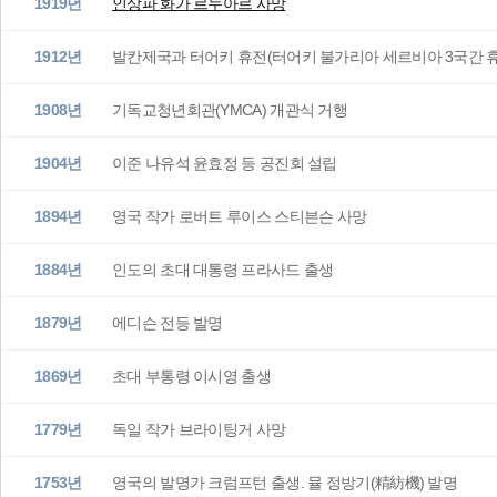
1919년
인상파 화가 르누아르 사망
1912년
발칸제국과 터어키 휴전(터어키 불가리아 세르비아 3국간 
1908년
기독교청년회관(YMCA) 개관식 거행
1904년
이준 나유석 윤효정 등 공진회 설립
1894년
영국 작가 로버트 루이스 스티븐슨 사망
1884년
인도의 초대 대통령 프라사드 출생
1879년
에디슨 전등 발명
1869년
초대 부통령 이시영 출생
1779년
독일 작가 브라이팅거 사망
1753년
영국의 발명가 크럼프턴 출생. 뮬 정방기(精紡機) 발명