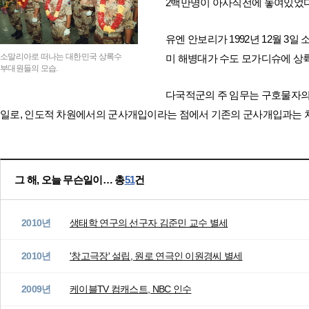
2백만명이 아사직전에 놓여있었다
유엔 안보리가 1992년 12월 3
소말리아로 떠나는 대한민국 상록수
미 해병대가 수도 모가디슈에 상륙
부대원들의 모습.
다국적군의 주 임무는 구호물자의
일로, 인도적 차원에서의 군사개입이라는 점에서 기존의 군사개입과는 
그 해, 오늘 무슨일이… 총
51
건
2010년
생태학 연구의 선구자 김준민 교수 별세
2010년
'창고극장' 설립, 원로 연극인 이원경씨 별세
2009년
케이블TV 컴캐스트, NBC 인수