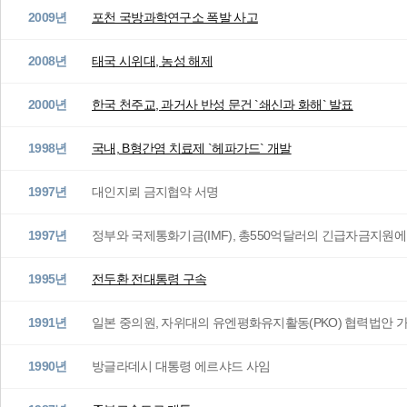
2009년
포천 국방과학연구소 폭발 사고
2008년
태국 시위대, 농성 해제
2000년
한국 천주교, 과거사 반성 문건 `쇄신과 화해` 발표
1998년
국내, B형간염 치료제 `헤파가드` 개발
1997년
대인지뢰 금지협약 서명
1997년
정부와 국제통화기금(IMF), 총550억달러의 긴급자금지원에
1995년
전두환 전대통령 구속
1991년
일본 중의원, 자위대의 유엔평화유지활동(PKO) 협력법안 
1990년
방글라데시 대통령 에르샤드 사임