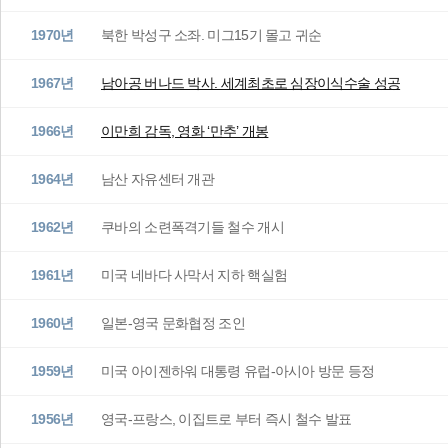
1970년
북한 박성구 소좌. 미그15기 몰고 귀순
1967년
남아공 버나드 박사. 세계최초로 심장이식수술 성공
1966년
이만희 감독, 영화 ‘만추’ 개봉
1964년
남산 자유센터 개관
1962년
쿠바의 소련폭격기들 철수 개시
1961년
미국 네바다 사막서 지하 핵실험
1960년
일본-영국 문화협정 조인
1959년
미국 아이젠하워 대통령 유럽-아시아 방문 등정
1956년
영국-프랑스, 이집트로 부터 즉시 철수 발표