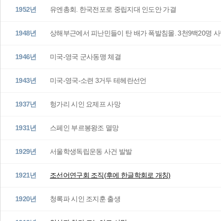
1952년
유엔총회. 한국전포로 중립지대 인도안 가결
1948년
상해부근에서 피난민들이 탄 배가 폭발침몰. 3천9백20명 
1946년
미국-영국 군사동맹 체결
1943년
미국-영국-소련 3거두 테헤란선언
1937년
헝가리 시인 요제프 사망
1931년
스페인 부르봉왕조 멸망
1929년
서울학생독립운동 사건 발발
1921년
조선어연구회 조직(후에 한글학회로 개칭)
1920년
청록파 시인 조지훈 출생