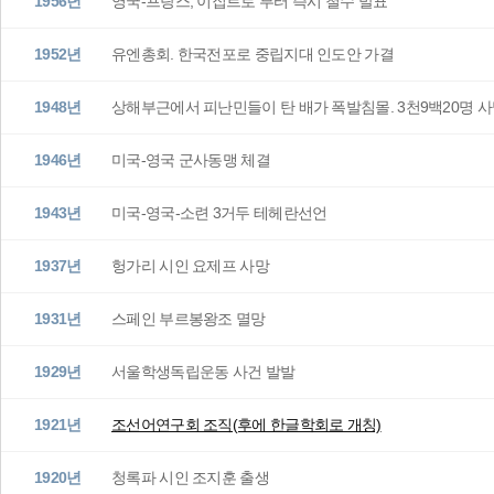
1956년
영국-프랑스, 이집트로 부터 즉시 철수 발표
1952년
유엔총회. 한국전포로 중립지대 인도안 가결
1948년
상해부근에서 피난민들이 탄 배가 폭발침몰. 3천9백20명 
1946년
미국-영국 군사동맹 체결
1943년
미국-영국-소련 3거두 테헤란선언
1937년
헝가리 시인 요제프 사망
1931년
스페인 부르봉왕조 멸망
1929년
서울학생독립운동 사건 발발
1921년
조선어연구회 조직(후에 한글학회로 개칭)
1920년
청록파 시인 조지훈 출생