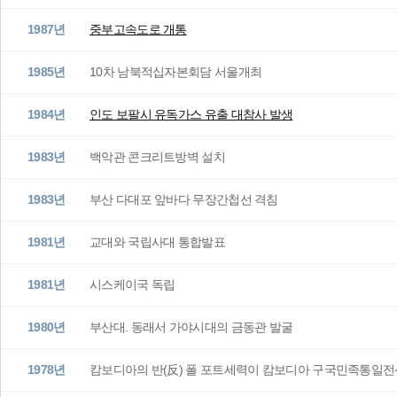
1987년
중부고속도로 개통
1985년
10차 남북적십자본회담 서울개최
1984년
인도 보팔시 유독가스 유출 대참사 발생
1983년
백악관 콘크리트방벽 설치
1983년
부산 다대포 앞바다 무장간첩선 격침
1981년
교대와 국립사대 통합발표
1981년
시스케이국 독립
1980년
부산대. 동래서 가야시대의 금동관 발굴
1978년
캄보디아의 반(反) 폴 포트세력이 캄보디아 구국민족통일전