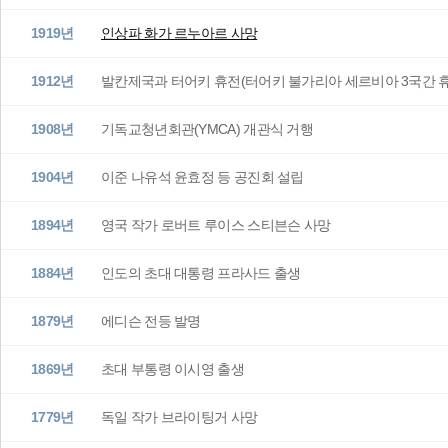
1919년
인상파 화가 르누아르 사망
1912년
발칸제국과 터어키 휴전(터어키 불가리아 세르비아 3국간 
1908년
기독교청년회관(YMCA) 개관식 거행
1904년
이준 나유석 윤효정 등 공진회 설립
1894년
영국 작가 로버트 루이스 스티븐슨 사망
1884년
인도의 초대 대통령 프라사드 출생
1879년
에디슨 전등 발명
1869년
초대 부통령 이시영 출생
1779년
독일 작가 브라이팅거 사망