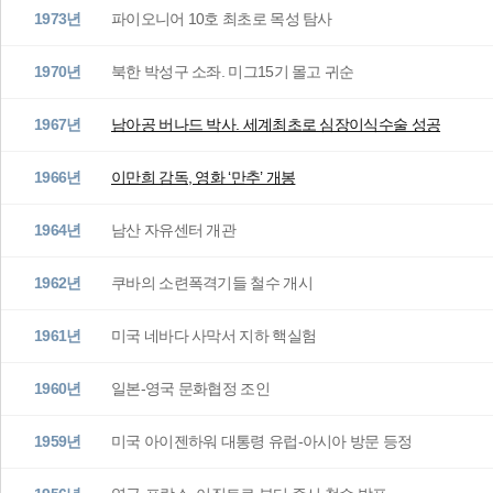
1973년
파이오니어 10호 최초로 목성 탐사
1970년
북한 박성구 소좌. 미그15기 몰고 귀순
1967년
남아공 버나드 박사. 세계최초로 심장이식수술 성공
1966년
이만희 감독, 영화 ‘만추’ 개봉
1964년
남산 자유센터 개관
1962년
쿠바의 소련폭격기들 철수 개시
1961년
미국 네바다 사막서 지하 핵실험
1960년
일본-영국 문화협정 조인
1959년
미국 아이젠하워 대통령 유럽-아시아 방문 등정