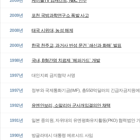
2009년
케이블TV 컴캐스트, NBC 인수
2009년
포천 국방과학연구소 폭발 사고
2008년
태국 시위대, 농성 해제
2000년
한국 천주교, 과거사 반성 문건 `쇄신과 화해` 발표
1998년
국내, B형간염 치료제 `헤파가드` 개발
1997년
대인지뢰 금지협약 서명
1997년
정부와 국제통화기금(IMF), 총550억달러의 긴급자금지원에
1992년
유엔안보리, 소말리아 군사개입결의안 채택
1991년
일본 중의원, 자위대의 유엔평화유지활동(PKO) 협력법안 
1990년
방글라데시 대통령 에르샤드 사임