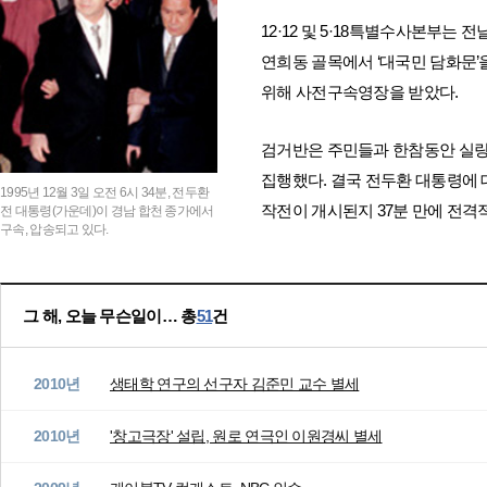
12·12 및 5·18특별수사본부는
연희동 골목에서 ‘대국민 담화문’
위해 사전구속영장을 받았다.
검거반은 주민들과 한참동안 실랑
집행했다. 결국 전두환 대통령에 대
1995년 12월 3일 오전 6시 34분, 전두환
작전이 개시된지 37분 만에 전격
전 대통령(가운데)이 경남 합천 종가에서
구속, 압송되고 있다.
그 해, 오늘 무슨일이… 총
51
건
2010년
생태학 연구의 선구자 김준민 교수 별세
2010년
'창고극장' 설립, 원로 연극인 이원경씨 별세