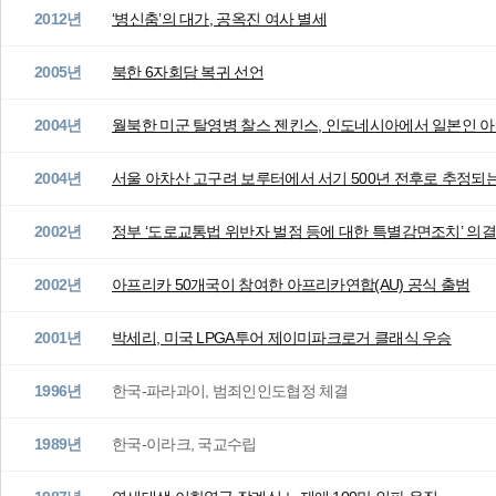
2012년
‘병신춤’의 대가, 공옥진 여사 별세
2005년
북한 6자회담 복귀 선언
2004년
월북한 미군 탈영병 찰스 젠킨스, 인도네시아에서 일본인 아
2004년
서울 아차산 고구려 보루터에서 서기 500년 전후로 추정되는 
2002년
정부 ‘도로교통법 위반자 벌점 등에 대한 특별감면조치’ 의결,
2002년
아프리카 50개국이 참여한 아프리카연합(AU) 공식 출범
2001년
박세리, 미국 LPGA투어 제이미파크로거 클래식 우승
1996년
한국-파라과이, 범죄인인도협정 체결
1989년
한국-이라크, 국교수립