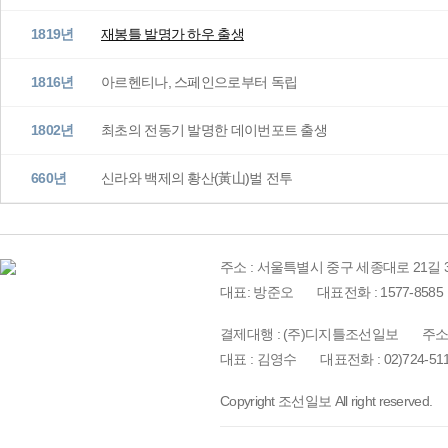
1819년
재봉틀 발명가 하우 출생
1816년
아르헨티나, 스페인으로부터 독립
1802년
최초의 전동기 발명한 데이번포트 출생
660년
신라와 백제의 황산(黃山)벌 전투
주소 : 서울특별시 중구 세종대로 21길 3
대표: 방준오
대표전화 : 1577-8585
결제대행 : (주)디지틀조선일보
주소
대표 : 김영수
대표전화 : 02)724-51
Copyright 조선일보 All right reserved.