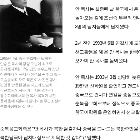
안 목사는 실종된 날 한국에서 
돌아오는 길에 조선족 부부의 안내
3명의 남자들에게 납치됐다.
2년 전인 1993년 6월 연길시
선교활동을 해 온 안 목사는 한국
1995년 7월 중국 연길에서 납북된
오가며 안 목사를 돌봐왔다.
안승운 목사의 평양 모습이 최초로
공개됐다.8월 13일 평양 봉수교회 강당
정면에서 안 목사가 성경을 꼭 쥐고 있는
안 목사는 1983년 3월 상당히
모습을 비디오로 찍은 이 사진은 당시
평양을 방문한 일본 나고야 남교회
1987년 신학원을 졸업하고 전도
김규호 담임목사(미국 시민권자)가
중국으로 건너가 연길을 중심으로 
봉수교회에서의 안 목사 목격기 사진
등과 함께 4일부터 발매되는 주간조선에
순복음교회로부터 정식으로 중국선
특별제공해온 것이다.
한국어학원을 운영하면서 선교활
순복음교회측은 “안 목사가 북한 탈출자나 중국을 드나드는 북한주민을
북한당국이 납치대상으로 지목한 것 같다”고 말했다.