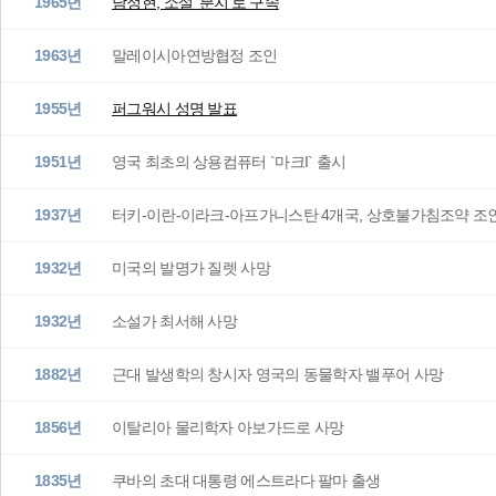
1965년
남정현, 소설 ‘분지’로 구속
1963년
말레이시아연방협정 조인
1955년
퍼그워시 성명 발표
1951년
영국 최초의 상용컴퓨터 `마크I` 출시
1937년
터키-이란-이라크-아프가니스탄 4개국, 상호불가침조약 조
1932년
미국의 발명가 질렛 사망
1932년
소설가 최서해 사망
1882년
근대 발생학의 창시자 영국의 동물학자 밸푸어 사망
1856년
이탈리아 물리학자 아보가드로 사망
1835년
쿠바의 초대 대통령 에스트라다 팔마 출생