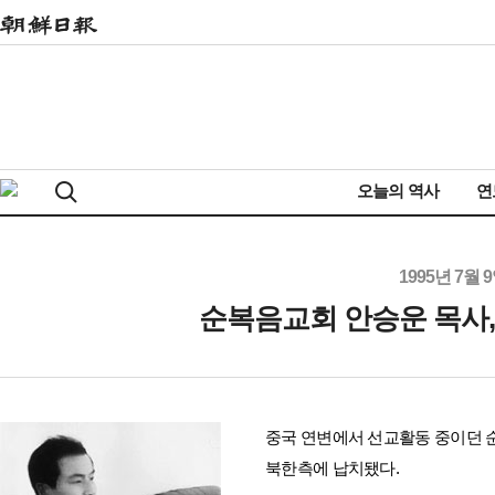
오늘의 역사
연
1995년 7월 
순복음교회 안승운 목사,
중국 연변에서 선교활동 중이던 순
북한측에 납치됐다.