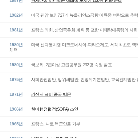
1987년
연세대생 이한열군 장례식 노제에 100만 인파 운집
1982년
미국 팬암 보잉727기 뉴올리언즈공항 이륙중 벼락으로 추락 
1981년
프랑스 의회, 산업국유화 계획 등 포함 미테랑대통령의 사
1980년
미국 신탁통치령 미크로네시아-파라오제도, 세계최초로 핵무
채택
1980년
국보위, 2급이상 고급공무원 232명 숙정 발표
1975년
사회안전법안, 방위세법안, 민방위기본법안, 교육관계법안 등
1971년
키신저 극비 중국 방문
1966년
한미행정협정(SOFA) 조인
1965년
프랑스, 나토 핵군안을 거부