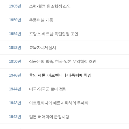
1965년
소련-월맹 원조협정 조인
1959년
추풍터널 개통
1954년
프랑스-베트남 독립협정 조인
1952년
교육자치제실시
1950년
상공은행 발족. 한국-일본 무역협정 조인
1946년
후안 페론, 아르헨티나 대통령에 취임
1944년
미국-영국군 로마 점령
1943년
아르헨티나에 페론지휘하의 쿠데타
1942년
일본 버어마에 군정시행