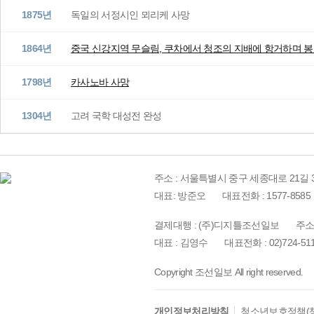
1875년
독일의 서정시인 뫼리케 사망
1864년
중국 신강지역 무슬림, 쿠차에서 청조의 지배에 항거하며 
1798년
카사노바 사망
1304년
고려 국학 대성전 완성
주소 : 서울특별시 중구 세종대로 21길 3
대표: 방준오
대표전화 : 1577-8585
결제대행 : (주)디지틀조선일보
주소
대표 : 김영수
대표전화 : 02)724-51
Copyright 조선일보 All right reserved.
개인정보처리방침
청소년보호정책(책