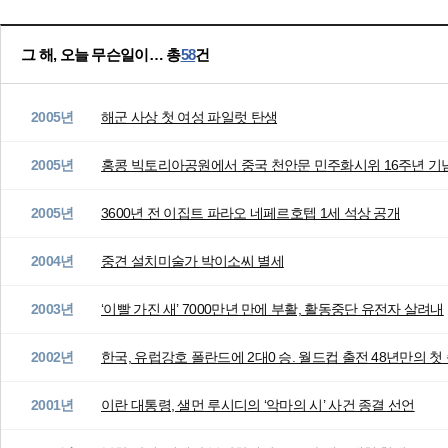
그 해, 오늘 무슨일이… 총
58
건
2005년
해군 사상 첫 여성 파일럿 탄생
2005년
홍콩 빅토리아공원에서 중국 천안문 민주화시위 16주년 기
2005년
3600년 전 이집트 파라오 네페르호텝 1세 석상 공개
2004년
중견 설치미술가 박이소씨 별세
2003년
‘이빨 가진 새’ 7000만년 만에 부활, 활동중단 유전자 살려내
2002년
한국, 유럽강호 폴란드에 2대0 승. 월드컵 출전 48년만의 첫
2001년
이란 대통령, 샐먼 루시디의 ‘악마의 시’ 사건 종결 선언