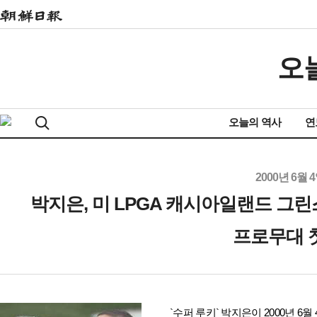
오
오늘의 역사
연
2000년 6월 
박지은, 미 LPGA 캐시아일랜드 
프로무대 
`수퍼 루키` 박지은이 2000년