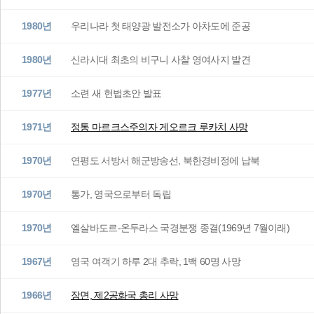
1980년
우리나라 첫 태양광 발전소가 아차도에 준공
1980년
신라시대 최초의 비구니 사찰 영여사지 발견
1977년
소련 새 헌법초안 발표
1971년
정통 마르크스주의자 게오르크 루카치 사망
1970년
연평도 서방서 해군방송선, 북한경비정에 납북
1970년
통가, 영국으로부터 독립
1970년
엘살바도르-온두라스 국경분쟁 종결(1969년 7월이래)
1967년
영국 여객기 하루 2대 추락, 1백 60명 사망
1966년
장면, 제2공화국 총리 사망