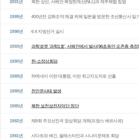
2001년
북한 상선, 서해안 북방한계선(NLL)과 제주해협 침범
1999년
400년전 강화조약 체결 위해 일본을 방문한 조선통신사 일
1998년
6.4 지방선거 실시
1993년
과학로켓 ‘과학1호’, 서해안에서 발사(96초동안 오존층 측정
1990년
한-소정상회담
1989년
하메네이 이란 대통령, 이란 최고지도자로 선출
1989년
천안문사태 발생
1985년
북한 보천보전자악단 창단
1982년
제8회 주요선진국 정상회담 개최(프랑스 베르사유)
1981년
사다트와 베긴, 팔레스타인과 시나이문제로 회담