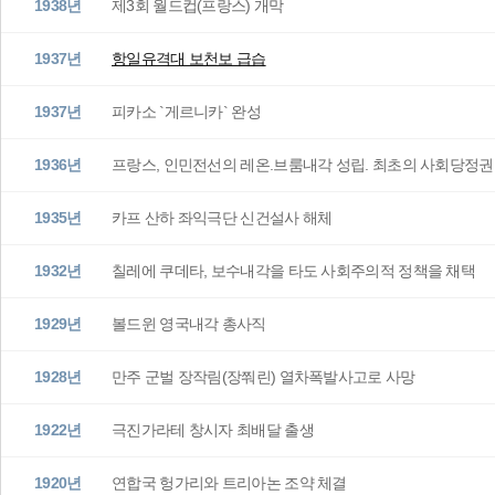
1938년
제3회 월드컵(프랑스) 개막
1937년
항일유격대 보천보 급습
1937년
피카소 `게르니카` 완성
1936년
프랑스, 인민전선의 레온.브룸내각 성립. 최초의 사회당정권
1935년
카프 산하 좌익극단 신건설사 해체
1932년
칠레에 쿠데타, 보수내각을 타도 사회주의적 정책을 채택
1929년
볼드윈 영국내각 총사직
1928년
만주 군벌 장작림(장쭤린) 열차폭발사고로 사망
1922년
극진가라테 창시자 최배달 출생
1920년
연합국 헝가리와 트리아논 조약 체결