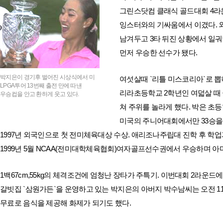
그린스닷컴 클래식 골드대회 4라운
잉스터와의 기싸움에서 이겼다. 
남겨두고 3타 뒤진 상황에서 일궈
먼저 우승한 선수가 됐다.
박지은이 경기후 벌어진 시상식에서 미
여섯살때 `리틀 미스코리아`로 뽑
LPGA투어 13번째 출전 만에 따낸
리라초등학교 2학년인 여덟살 때 
우승컵을 안고 환하게 웃고 있다.
쳐 주위를 놀라게 했다. 박은 초
미국의 주니어대회에서만 33승을 올
1997년 외국인으로 첫 전미체육대상 수상. 애리조나주립대 진학 후 학
1999년 5월 NCAA(전미대학체육협회)여자골프선수권에서 우승하며 아마
1백67cm,55kg의 체격조건에 엄청난 장타가 주특기. 이번대회 2라운드
갈빗집 `삼원가든`을 운영하고 있는 박지은의 아버지 박수남씨는 오전 1
무료로 음식을 제공해 화제가 되기도 했다.