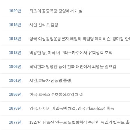
1920년
최초의 공중욕탕 평양에서 개설
1915년
시인 신석초 출생
1913년
영국 여성참정운동론자 에밀리 와일딩 데이비슨, 경마장 한
1913년
박용만 등, 미국 네브라스카주에서 유학생회 조직
1906년
최익현과 임병찬 등이 전북 태인에서 의병을 일으킴
1901년
시인,교육자 신동명 출생
1886년
한국-프랑스 수호통상조약 체결
1878년
영국, 터어키 비밀동맹 체결, 영국 키프러스섬 획득
1877년
1927년 담즙산 연구로 노벨화학상 수상한 독일의 빌란트 