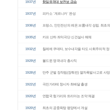
1937년
항일유격대 보천보 급습
1937년
피카소 `게르니카` 완성
1936년
프랑스, 인민전선의 레온.브룸내각 성립. 최초
1935년
카프 산하 좌익극단 신건설사 해체
1932년
칠레에 쿠데타, 보수내각을 타도 사회주의적 정
1929년
볼드윈 영국내각 총사직
1928년
만주 군벌 장작림(장쭤린) 열차폭발사고로 사망
1922년
극진가라테 창시자 최배달 출생
1920년
연합국 헝가리와 트리아논 조약 체결
1920년
최초의 공중욕탕 평양에서 개설