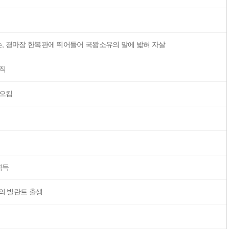
, 경마장 한복판에 뛰어들어 국왕소유의 말에 밟혀 자살
직
일으킴
획득
의 빌란트 출생