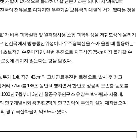
켓 개발이 1차적으로 돌파해야 할 관문이라는 의미에서 ‘과학1호’
진국의 전유물로 여겨지던 우주기술 보유국의 대열에 서게 됐다는 것을
호’ 가 비록 과학실험 및 원격탐사용 소형 과학위성을 저궤도상에 올리기
로 선진국에서 방송통신위성이나 우주왕복선을 쏘아 올릴 때 활용하는
 초보적인 수준이지만, 한번 추진으로 지구상공 75km까지 올라갈 수
학로켓에 뒤지지 않는다는 평을 받았다.
7m, 무게 1.4t, 직경 42cm의 고체연료추진형 로켓으로, 발사 후 최고
비행거리 77km를 188초 동안 비행하면서 한반도 상공의 오존층 농도를
 는 1990년 7월부터 3년간 항공우주연구소 유장수 박사팀과 서울대,
백만원의 연구개발비와 총3백22명의 연구인력이 투입돼 설계 제작했으며
 경우 국산화율이 약70%나 됐다.