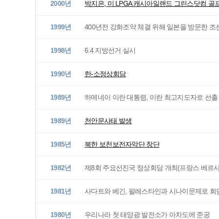
2000년
박지은, 미 LPGA 캐시아일랜드 그린스닷컴 
1999년
400년전 강화조약 체결 위해 일본을 방문한 
1998년
6.4 지방선거 실시
1990년
한-소정상회담
1989년
하메네이 이란 대통령, 이란 최고지도자로 선출
1989년
천안문사태 발생
1985년
북한 보천보전자악단 창단
1982년
제8회 주요선진국 정상회담 개최(프랑스 베르사
1981년
사다트와 베긴, 팔레스타인과 시나이문제로 회
1980년
우리나라 첫 태양광 발전소가 아차도에 준공