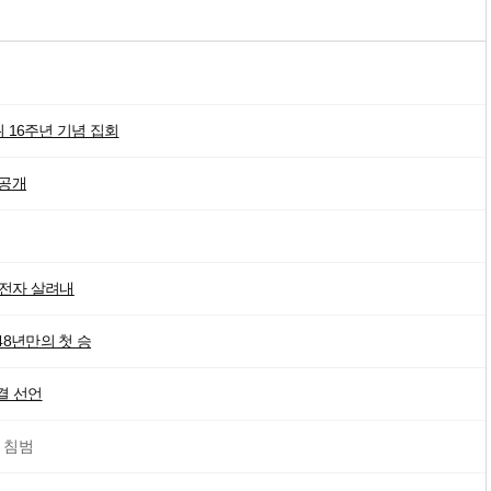
16주년 기념 집회
 공개
 유전자 살려내
48년만의 첫 승
결 선언
 침범