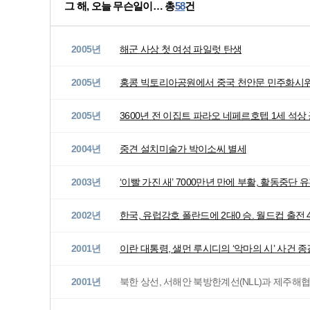
그 해, 오늘 무슨일이… 총
58
건
2005년
해군 사상 첫 여성 파일럿 탄생
2005년
홍콩 빅토리아공원에서 중국 천안문 민주화시위 
2005년
3600년 전 이집트 파라오 네페르호텝 1세 석상
2004년
중견 설치미술가 박이소씨 별세
2003년
‘이빨 가진 새’ 7000만년 만에 부활, 활동중단
2002년
한국, 유럽강호 폴란드에 2대0 승. 월드컵 출전 
2001년
이란 대통령, 샐먼 루시디의 ‘악마의 시’ 사건 종
2001년
북한 상선, 서해안 북방한계선(NLL)과 제주해협