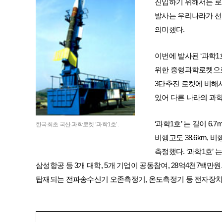
진입하기 위해서는 로
발사는 우리나라가 선
의미했다.
이번에 발사된 ‘과학1
위한 중형과학로켓으
3단추진 로켓에 비해서
있어 다른 나라의 과
‘과학1호’ 는 길이 6.
한국최초 국산 과학로켓 ‘과학1호’.
비행고도 38.6km, 
측정했다. ‘과학1호’
삼성항공 등 3개 대학, 5개 기업이 공동참여, 28억4천7
탑재되는 전파송수신기 오존측정기, 온도측정기 등 전자장치의