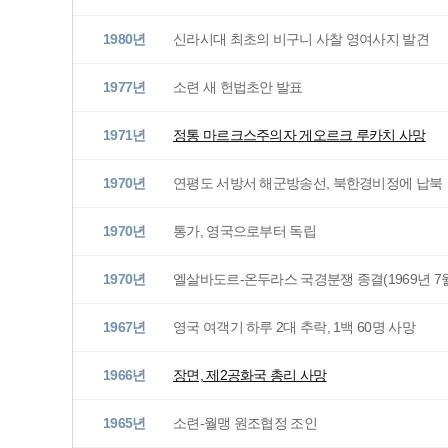
1980년
신라시대 최초의 비구니 사찰 영여사지 발견
1977년
소련 새 헌법초안 발표
1971년
정통 마르크스주의자 게오르크 루카치 사망
1970년
연평도 서방서 해군방송선, 북한경비정에 납북
1970년
통가, 영국으로부터 독립
1970년
엘살바도르-온두라스 국경분쟁 종결(1969년 7
1967년
영국 여객기 하루 2대 추락, 1백 60명 사망
1966년
장면, 제2공화국 총리 사망
1965년
소련-월맹 원조협정 조인