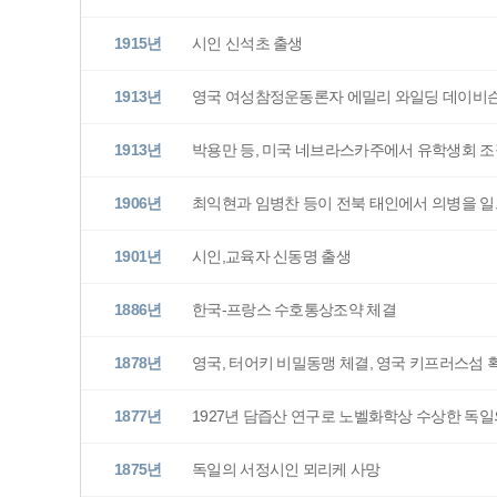
1915년
시인 신석초 출생
1913년
영국 여성참정운동론자 에밀리 와일딩 데이비슨
1913년
박용만 등, 미국 네브라스카주에서 유학생회 조
1906년
최익현과 임병찬 등이 전북 태인에서 의병을 
1901년
시인,교육자 신동명 출생
1886년
한국-프랑스 수호통상조약 체결
1878년
영국, 터어키 비밀동맹 체결, 영국 키프러스섬 
1877년
1927년 담즙산 연구로 노벨화학상 수상한 독일
1875년
독일의 서정시인 뫼리케 사망