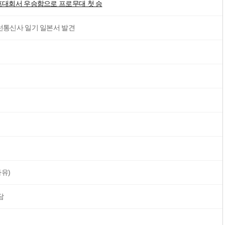
골프대회서 우승함으로 프로무대 첫 승
조선통신사 일기 일본서 발견
유)
담