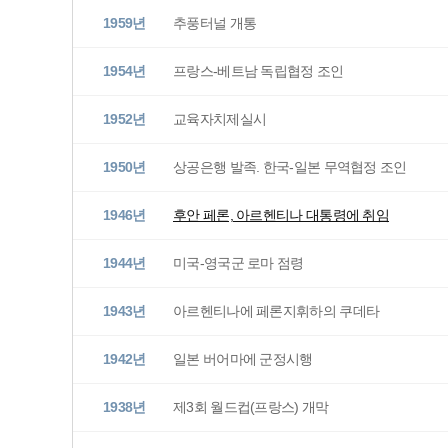
1959년
추풍터널 개통
1954년
프랑스-베트남 독립협정 조인
1952년
교육자치제실시
1950년
상공은행 발족. 한국-일본 무역협정 조인
1946년
후안 페론, 아르헨티나 대통령에 취임
1944년
미국-영국군 로마 점령
1943년
아르헨티나에 페론지휘하의 쿠데타
1942년
일본 버어마에 군정시행
1938년
제3회 월드컵(프랑스) 개막