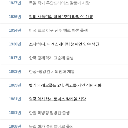
1937년
독일 작가 루안드레아스 잘로메 사망
1936년
찰리 채플린의 영화 `모던 타임스` 개봉
1934년
미국 프로 야구 선수 행크 아론 출생
1930년
소냐 헤니, 피겨스케이팅 챔피언 연속 석권
1917년
한국 경제학자 고승제 출생
1903년
한성~평양간 시외전화 개통
1885년
벨기에 레오폴드 2세, 콩고를 개인 식민지화
1881년
영국 역사학자 토마스 칼라일 사망
1851년
한말 의병장 임병찬 출생
1808년
독일 화가 슈피츠베크 출생