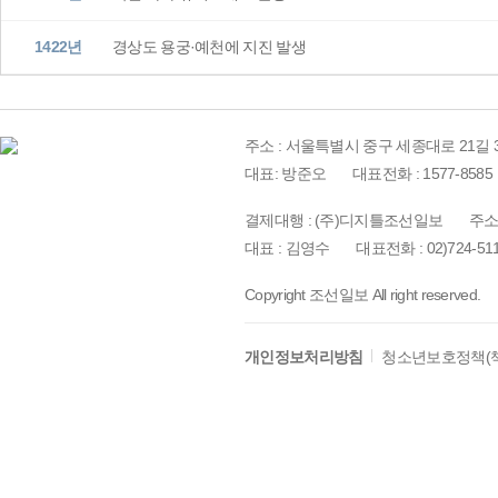
1422년
경상도 용궁·예천에 지진 발생
주소 : 서울특별시 중구 세종대로 21길 3
대표: 방준오
대표전화 : 1577-8585
결제대행 : (주)디지틀조선일보
주소
대표 : 김영수
대표전화 : 02)724-51
Copyright 조선일보 All right reserved.
개인정보처리방침
청소년보호정책(책