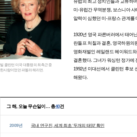
유럽의 최고 정치인들과 교류하며
미-유럽간 무역분쟁, 보스니아 사태
알력이 심했던 미-프랑스 관계를 
1920년 영국 파른버러에서 태어난
란돌프 처칠과 결혼, 영국하원의원 
영화재벌인 레일랜드 헤이워드와,
결혼했다. 그녀가 워싱턴 정가에 
빌 클린턴 미국 대통령의 최측근 중
1992년 미대선에서 클린턴 후보
한사람이었던 파멜라 해리먼.
해왔다.
그 해, 오늘 무슨일이… 총
40
건
2009년
국내 연구진, 세계 최초 ‘두개의 태양’ 확인