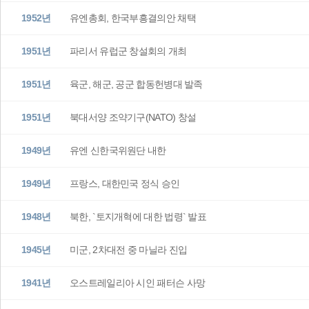
1952년
유엔총회, 한국부흥결의안 채택
1951년
파리서 유럽군 창설회의 개최
1951년
육군, 해군, 공군 합동헌병대 발족
1951년
북대서양 조약기구(NATO) 창설
1949년
유엔 신한국위원단 내한
1949년
프랑스, 대한민국 정식 승인
1948년
북한, `토지개혁에 대한 법령` 발표
1945년
미군, 2차대전 중 마닐라 진입
1941년
오스트레일리아 시인 패터슨 사망