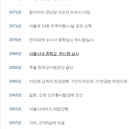
1971년
헝가리의 공산당 지도자 라코시 사망
1971년
아폴로 14호 우주비행사 달 표면 산책
1970년
전국10개 도시서 중학입시 무시험실시
1969년
서울시내 중학교, 무시험 실시
1965년
주월 한국군사원조단 결단
1965년
이만희 감독의 반공영화 `7인의 여포로`가 반공법 위반으로
1963년
일본, 소련 신규통사협정에 조인
1961년
서울시내버스 파업단행
1957년
각의, 군재3심제 의결