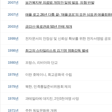
2007년
보건복지부 의료법 개정안 일방 발표, 의협 반발
2007년
애플 로고 26년 다툼 끝- ‘애플코프’의 모든 상표권 애플컴
2003년
금강산 육로관광 50년 만에 재개
1999년
전자문서의 안정성 및 신뢰성 확보를 위한 전자서명법 공포
1998년
최고의 스타일리스트 김기영 영화감독 별세
1980년
프랑스, 리비아와 단교
1979년
이란 호메이니, 회교공화국 수립
1979년
북한, 민족통일준비위원회 제의
1976년
과테말라에 대지진, 2만3천여명 사망
1971년
주한 독일문화원 개원